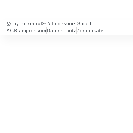
by Birkenrot® // Limesone GmbH
AGBs
Impressum
Datenschutz
Zertififikate