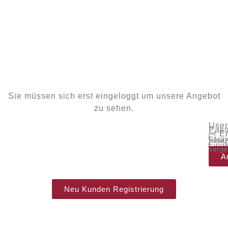
Sie müssen sich erst eingeloggt um unsere Angebot
zu sehen.
Use
Pass
or E
Passw
Addr
Eing
verge
bleib
A
Neu Kunden Registrierung