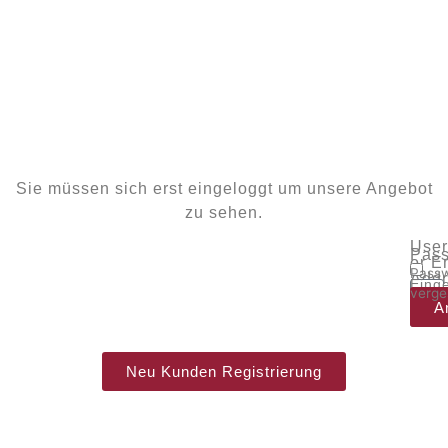
Sie müssen sich erst eingeloggt um unsere Angebot
zu sehen.
Use
Pass
or E
Passw
Addr
Eing
verge
bleib
A
Neu Kunden Registrierung