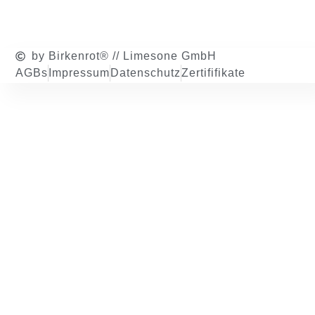
by Birkenrot® // Limesone GmbH
AGBs
Impressum
Datenschutz
Zertififikate