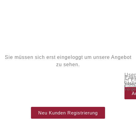
Sie müssen sich erst eingeloggt um unsere Angebot
zu sehen.
Use
Pass
or E
Passw
Addr
Eing
verge
bleib
A
Neu Kunden Registrierung