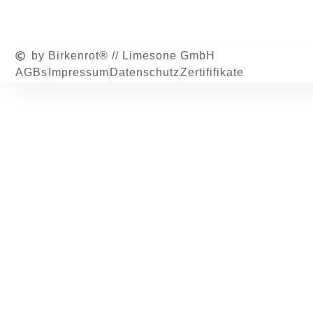
by Birkenrot® // Limesone GmbH
AGBs
Impressum
Datenschutz
Zertififikate