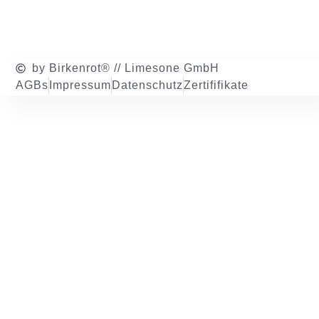
by Birkenrot® // Limesone GmbH
AGBs
Impressum
Datenschutz
Zertififikate