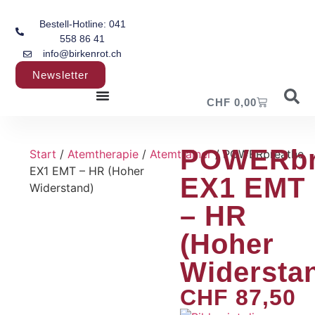
Bestell-Hotline: 041
558 86 41
info@birkenrot.ch
Newsletter
CHF
0,00
POWERbr
Start
/
Atemtherapie
/
Atemtrainer
/ POWERbreathe
EX1 EMT – HR (Hoher
EX1 EMT
Widerstand)
– HR
(Hoher
Widersta
CHF
87,50