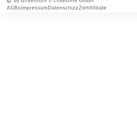
by Birkenrot® // Limesone GmbH
AGBs
Impressum
Datenschutz
Zertififikate