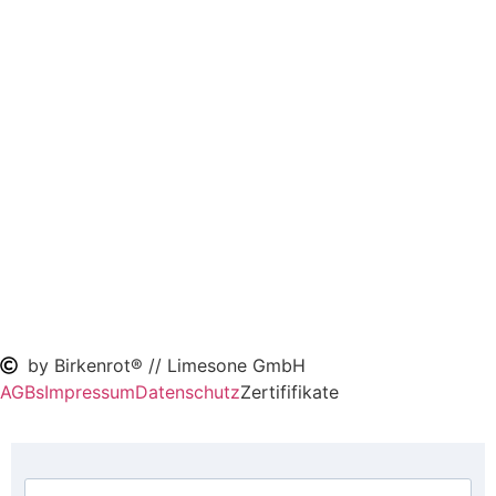
by Birkenrot® // Limesone GmbH
AGBs
Impressum
Datenschutz
Zertififikate