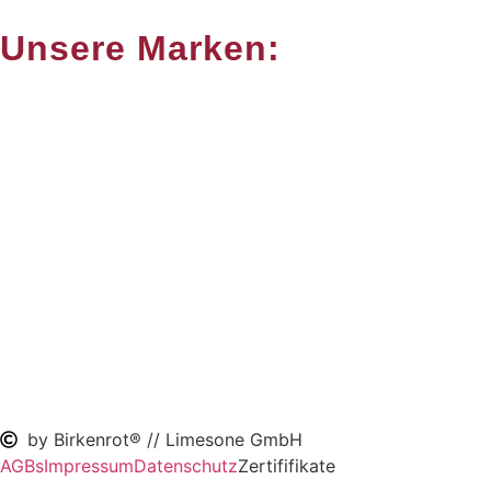
Unsere Marken:
by Birkenrot® // Limesone GmbH
AGBs
Impressum
Datenschutz
Zertififikate