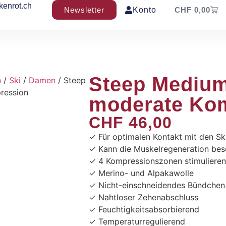
kenrot.ch
Newsletter
Konto
CHF
0,00
Steep Mediu
n
/
Ski
/
Damen
/ Steep
ression
moderate Ko
CHF
46,00
✓ Für optimalen Kontakt mit den S
✓ Kann die Muskelregeneration bes
✓ 4 Kompressionszonen stimulieren
✓ Merino- und Alpakawolle
✓ Nicht-einschneidendes Bündchen
✓ Nahtloser Zehenabschluss
✓ Feuchtigkeitsabsorbierend
✓ Temperaturregulierend