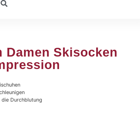
m Damen Skisocken
mpression
kischuhen
chleunigen
 die Durchblutung