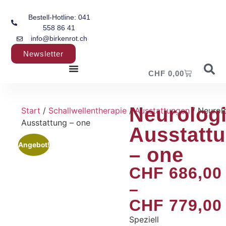
Bestell-Hotline: 041
558 86 41
info@birkenrot.ch
Newsletter
CHF
0,00
Neurolog
Start
/
Schallwellentherapie
/
Ausstattungen
/ Neurol
Ausstattung – one
Ausstatt
Angebot!
– one
CHF
686,00
–
CHF
779,00
Speziell